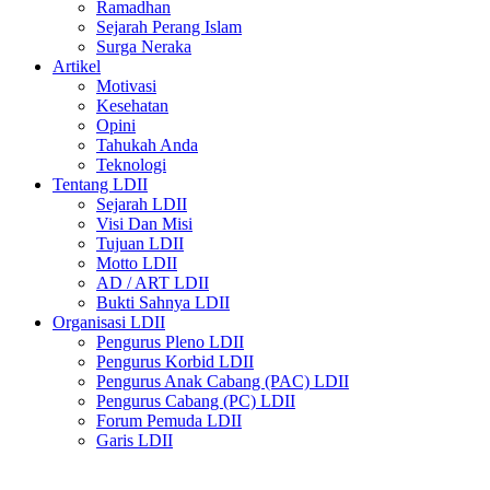
Ramadhan
Sejarah Perang Islam
Surga Neraka
Artikel
Motivasi
Kesehatan
Opini
Tahukah Anda
Teknologi
Tentang LDII
Sejarah LDII
Visi Dan Misi
Tujuan LDII
Motto LDII
AD / ART LDII
Bukti Sahnya LDII
Organisasi LDII
Pengurus Pleno LDII
Pengurus Korbid LDII
Pengurus Anak Cabang (PAC) LDII
Pengurus Cabang (PC) LDII
Forum Pemuda LDII
Garis LDII