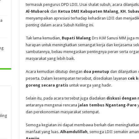
termasuk pengurus DPD LDII. Usai shalat subuh, acara dilanju
Al-Mubarok
dan
Ketua DMI Kabupaten Malang, KH. Suba
menyampaikan apresiasi terhadap kehadiran LDII dan menjadik
ra
penting dalam acara Subuh Keliling ini.
Tak lama kemudian,
Bupati Malang
Drs H.M Sanusi MM juga m
harapan untuk meningkatkan semangat kerja dan kerjasama se
ng
sambutannya, beliau menegaskan pentingnya peran serta orga
masyarakat yang lebih baik.
Acara kemudian ditutup dengan
doa penutup
dan dilanjutkan
peserta. Dalam kesempatan tersebut, disediakan layanan
cek k
goreng secara gratis
untuk warga yang hadir.
Selain itu, pada acara tersebut juga diadakan
diskusi dengan
antaranya mengenai rencana
jalan tembus Ngantang-Pare
y
dan perekonomian masyarakat setempat.
ling
Semoga kegiatan ini dapat membawa berkah dan meningkatkan
manfaat yang luas.
Alhamdulillah
, semoga LDII semakin aman,
Aamiin.