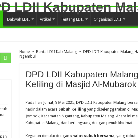
C
Dakwah LDII
Artikel
Tentang LDII
Organisasi LDII
Home
~
Berita LDII Kab Malang
~
DPD LDII Kabupaten Malang Had
Ngembul
DPD LDII Kabupaten Malang
Keliling di Masjid Al-Mubaro
Pada hari Jumat, 9 Mei 2025, DPD LDII Kabupaten Malang be
ntuk
hadir dalam acara
Subuh Keliling
yang diselenggarakan di Ma
si
Jombok, Kecamatan Ngantang, Kabupaten Malang. Acara ini me
Kabupaten Malang, dan berlangsung dengan penuh khidmat.
Kegiatan dimulai dengan
shalat subuh bersama
, yang diikut
apan