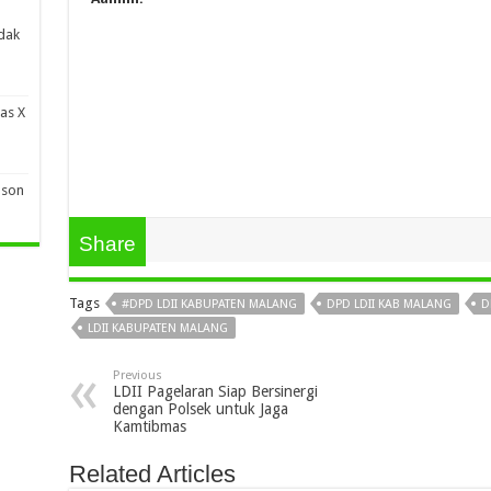
dak
as X
lson
Share
Tags
#DPD LDII KABUPATEN MALANG
DPD LDII KAB MALANG
D
LDII KABUPATEN MALANG
Previous
LDII Pagelaran Siap Bersinergi
dengan Polsek untuk Jaga
Kamtibmas
Related Articles