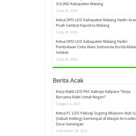
SULING Kabupaten Malang
July 29, 2026
Ketua DPD LDII Kabupaten Malang Hadiri Aca
Pisah Sambut Kapolres Malang
July 29, 2026
Ketua DPD LDII Kabupaten Malang Hadiri
Pembukaan Cinta Alam Indonesia Korda Mala
Selatan
July 29, 2026
Berita Acak
Kerja Bakti LDII PAC Kalirejo Kalipare “Kerja
Bersama Bakti Untuk Negeri”
August 6, 2023
Ketua PC LDII Pakisaji Sugeng Mulyono ikuti Su
(Subuh Keliling) bertempat di Masjid Arrosidin
Desa Genengan
December 29, 2022