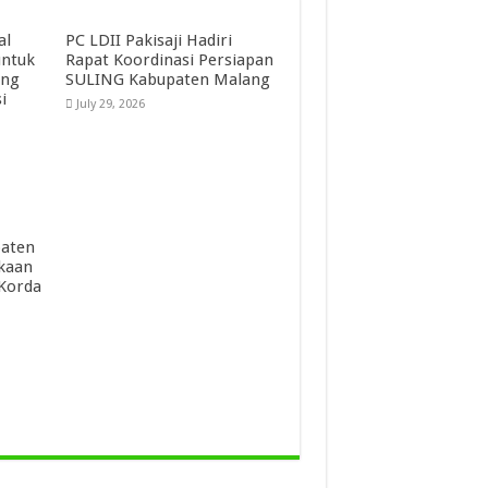
al
PC LDII Pakisaji Hadiri
untuk
Rapat Koordinasi Persiapan
ang
SULING Kabupaten Malang
i
July 29, 2026
paten
kaan
 Korda