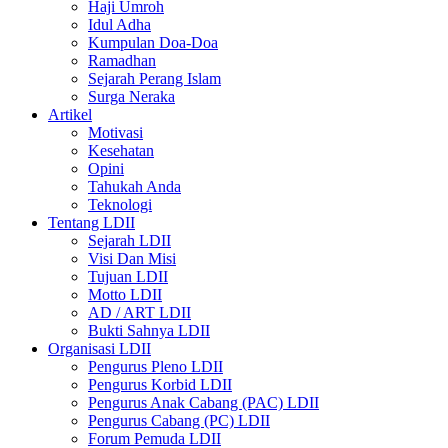
Haji Umroh
Idul Adha
Kumpulan Doa-Doa
Ramadhan
Sejarah Perang Islam
Surga Neraka
Artikel
Motivasi
Kesehatan
Opini
Tahukah Anda
Teknologi
Tentang LDII
Sejarah LDII
Visi Dan Misi
Tujuan LDII
Motto LDII
AD / ART LDII
Bukti Sahnya LDII
Organisasi LDII
Pengurus Pleno LDII
Pengurus Korbid LDII
Pengurus Anak Cabang (PAC) LDII
Pengurus Cabang (PC) LDII
Forum Pemuda LDII