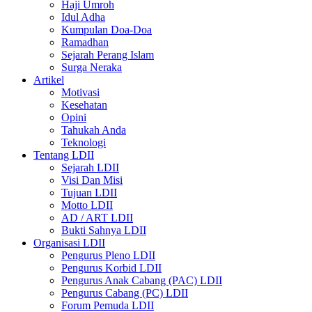
Haji Umroh
Idul Adha
Kumpulan Doa-Doa
Ramadhan
Sejarah Perang Islam
Surga Neraka
Artikel
Motivasi
Kesehatan
Opini
Tahukah Anda
Teknologi
Tentang LDII
Sejarah LDII
Visi Dan Misi
Tujuan LDII
Motto LDII
AD / ART LDII
Bukti Sahnya LDII
Organisasi LDII
Pengurus Pleno LDII
Pengurus Korbid LDII
Pengurus Anak Cabang (PAC) LDII
Pengurus Cabang (PC) LDII
Forum Pemuda LDII