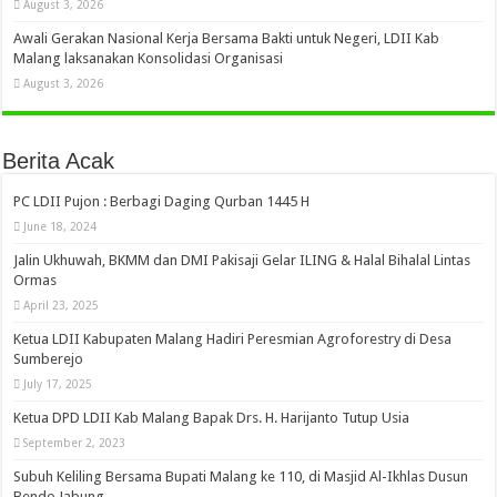
August 3, 2026
Awali Gerakan Nasional Kerja Bersama Bakti untuk Negeri, LDII Kab
Malang laksanakan Konsolidasi Organisasi
August 3, 2026
Berita Acak
PC LDII Pujon : Berbagi Daging Qurban 1445 H
June 18, 2024
Jalin Ukhuwah, BKMM dan DMI Pakisaji Gelar ILING & Halal Bihalal Lintas
Ormas
April 23, 2025
Ketua LDII Kabupaten Malang Hadiri Peresmian Agroforestry di Desa
Sumberejo
July 17, 2025
Ketua DPD LDII Kab Malang Bapak Drs. H. Harijanto Tutup Usia
September 2, 2023
Subuh Keliling Bersama Bupati Malang ke 110, di Masjid Al-Ikhlas Dusun
Bendo Jabung