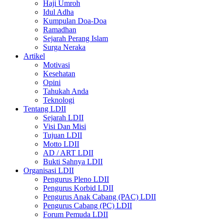
Haji Umroh
Idul Adha
Kumpulan Doa-Doa
Ramadhan
Sejarah Perang Islam
Surga Neraka
Artikel
Motivasi
Kesehatan
Opini
Tahukah Anda
Teknologi
Tentang LDII
Sejarah LDII
Visi Dan Misi
Tujuan LDII
Motto LDII
AD / ART LDII
Bukti Sahnya LDII
Organisasi LDII
Pengurus Pleno LDII
Pengurus Korbid LDII
Pengurus Anak Cabang (PAC) LDII
Pengurus Cabang (PC) LDII
Forum Pemuda LDII