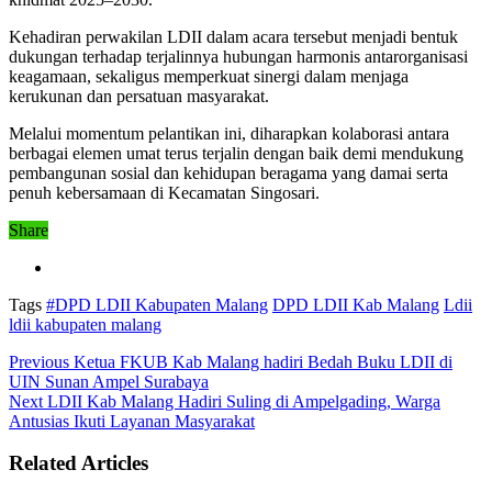
Kehadiran perwakilan LDII dalam acara tersebut menjadi bentuk
dukungan terhadap terjalinnya hubungan harmonis antarorganisasi
keagamaan, sekaligus memperkuat sinergi dalam menjaga
kerukunan dan persatuan masyarakat.
Melalui momentum pelantikan ini, diharapkan kolaborasi antara
berbagai elemen umat terus terjalin dengan baik demi mendukung
pembangunan sosial dan kehidupan beragama yang damai serta
penuh kebersamaan di Kecamatan Singosari.
Share
Tags
#DPD LDII Kabupaten Malang
DPD LDII Kab Malang
Ldii
ldii kabupaten malang
Previous
Ketua FKUB Kab Malang hadiri Bedah Buku LDII di
UIN Sunan Ampel Surabaya
Next
LDII Kab Malang Hadiri Suling di Ampelgading, Warga
Antusias Ikuti Layanan Masyarakat
Related Articles