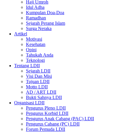
Haji Umroh
Idul Adha
Kumpulan Doa-Doa
Ramadhan
Sejarah Perang Islam
Surga Neraka
Artikel
Motivasi
Kesehatan
Opini
Tahukah Anda
Teknologi
Tentang LDII
Sejarah LDII
Visi Dan Misi
Tujuan LDII
Motto LDII
AD / ART LDII
Bukti Sahnya LDII
Organisasi LDII
Pengurus Pleno LDII
Pengurus Korbid LDII
Pengurus Anak Cabang (PAC) LDII
Pengurus Cabang (PC) LDII
Forum Pemuda LDII