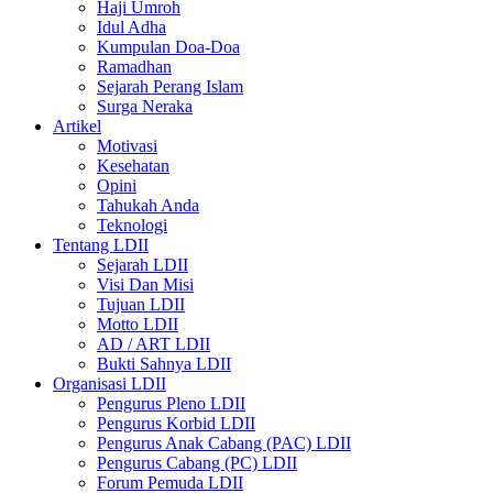
Haji Umroh
Idul Adha
Kumpulan Doa-Doa
Ramadhan
Sejarah Perang Islam
Surga Neraka
Artikel
Motivasi
Kesehatan
Opini
Tahukah Anda
Teknologi
Tentang LDII
Sejarah LDII
Visi Dan Misi
Tujuan LDII
Motto LDII
AD / ART LDII
Bukti Sahnya LDII
Organisasi LDII
Pengurus Pleno LDII
Pengurus Korbid LDII
Pengurus Anak Cabang (PAC) LDII
Pengurus Cabang (PC) LDII
Forum Pemuda LDII