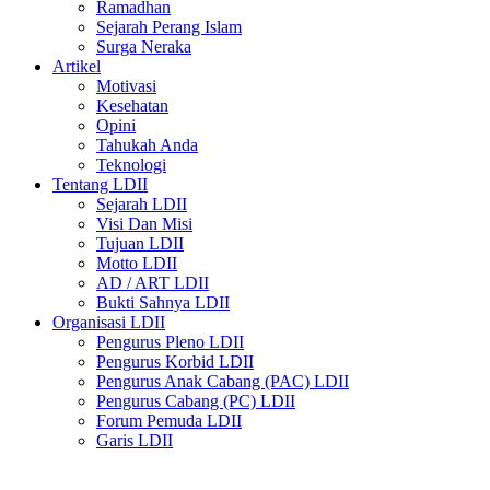
Ramadhan
Sejarah Perang Islam
Surga Neraka
Artikel
Motivasi
Kesehatan
Opini
Tahukah Anda
Teknologi
Tentang LDII
Sejarah LDII
Visi Dan Misi
Tujuan LDII
Motto LDII
AD / ART LDII
Bukti Sahnya LDII
Organisasi LDII
Pengurus Pleno LDII
Pengurus Korbid LDII
Pengurus Anak Cabang (PAC) LDII
Pengurus Cabang (PC) LDII
Forum Pemuda LDII
Garis LDII