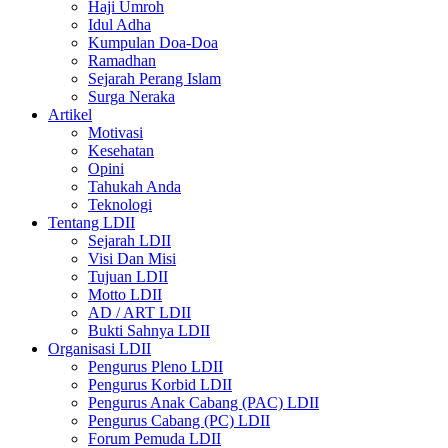
Haji Umroh
Idul Adha
Kumpulan Doa-Doa
Ramadhan
Sejarah Perang Islam
Surga Neraka
Artikel
Motivasi
Kesehatan
Opini
Tahukah Anda
Teknologi
Tentang LDII
Sejarah LDII
Visi Dan Misi
Tujuan LDII
Motto LDII
AD / ART LDII
Bukti Sahnya LDII
Organisasi LDII
Pengurus Pleno LDII
Pengurus Korbid LDII
Pengurus Anak Cabang (PAC) LDII
Pengurus Cabang (PC) LDII
Forum Pemuda LDII