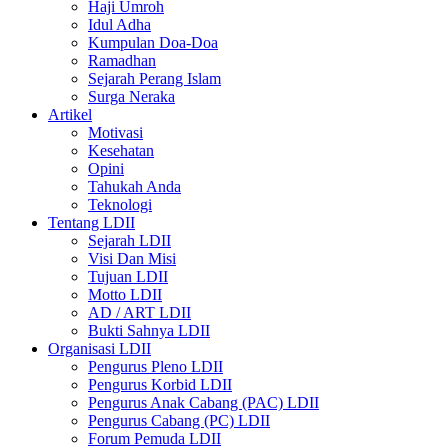
Haji Umroh
Idul Adha
Kumpulan Doa-Doa
Ramadhan
Sejarah Perang Islam
Surga Neraka
Artikel
Motivasi
Kesehatan
Opini
Tahukah Anda
Teknologi
Tentang LDII
Sejarah LDII
Visi Dan Misi
Tujuan LDII
Motto LDII
AD / ART LDII
Bukti Sahnya LDII
Organisasi LDII
Pengurus Pleno LDII
Pengurus Korbid LDII
Pengurus Anak Cabang (PAC) LDII
Pengurus Cabang (PC) LDII
Forum Pemuda LDII