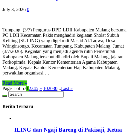
July 3, 2026
0
Tumpang, (3/7) Pengurus DPD LDII Kabupaten Malang bersama
PC LDII Kecamatan Pakis menghadiri kegiatan Sholat Subuh
Keliling (SULING) yang digelar di Masjid At-Taqwa, Desa
Wringinsongo, Kecamatan Tumpang, Kabupaten Malang, Jumat
(3/7/2026). Kegiatan yang menjadi agenda rutin Pemerintah
Kabupaten Malang tersebut dihadiri oleh Bupati Malang, jajaran
Forkopimda, Kepala Kantor Kementerian Agama Kabupaten
Malang, Kepala Kantor Kementerian Haji Kabupaten Malang,
perwakilan organisasi …
Read More »
Page 1 of 57
1
2
3
4
5
»
10
20
30
...
Last »
Berita Terbaru
ILING dan Ngaji Bareng di Pakisaji, Ketua