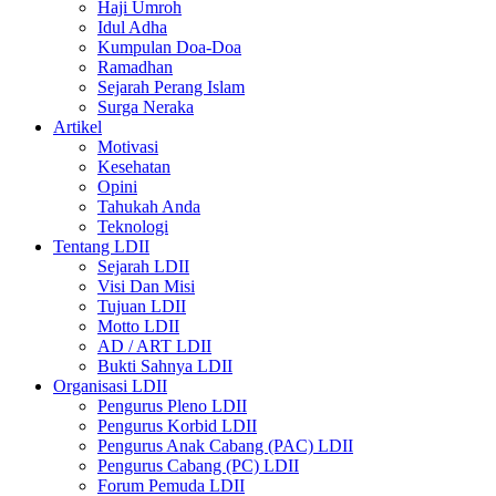
Haji Umroh
Idul Adha
Kumpulan Doa-Doa
Ramadhan
Sejarah Perang Islam
Surga Neraka
Artikel
Motivasi
Kesehatan
Opini
Tahukah Anda
Teknologi
Tentang LDII
Sejarah LDII
Visi Dan Misi
Tujuan LDII
Motto LDII
AD / ART LDII
Bukti Sahnya LDII
Organisasi LDII
Pengurus Pleno LDII
Pengurus Korbid LDII
Pengurus Anak Cabang (PAC) LDII
Pengurus Cabang (PC) LDII
Forum Pemuda LDII