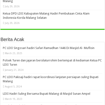
Malang
July 29, 2026
Ketua DPD LDII Kabupaten Malang Hadiri Pembukaan Cinta Alam
Indonesia Korda Malang Selatan
July 29, 2026
Berita Acak
PC LDII Singosari hadiri Safari Ramadhan 1446 Di Masjid Al- Muflisin
March 23, 2025
Polsek Turen dan jajaran bersilaturrohim bertempat di kediaman Ketua PC
LDII Turen
January 21, 2024
PC LDII Pakisaji hadiri rapat koordinasi lanjutan persiapan suling Bupati
Malang
August 5, 2024
LDII Hadiri Suling Bersama Bupati Malang di Masjid Sunan Ampel
March 19, 2023