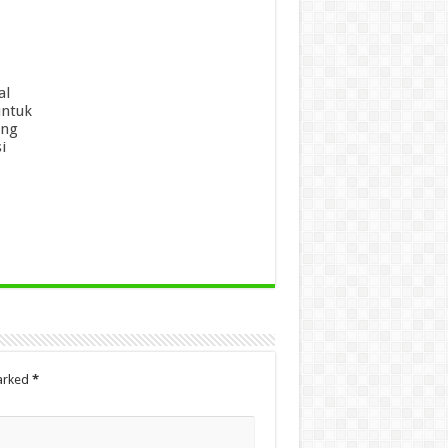
al
untuk
ang
i
marked
*