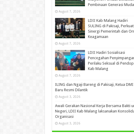
Pembinaan Generasi Muda
August 7, 2026
LDII Kab Malang Hadiri
SULING di Pakisaji, Perkuat
Sinergi Pemerintah dan O
Keagamaan
August 7, 2026
LDII Hadiri Sosialisasi
Pencegahan Penyimpanga
Perilaku Seksual di Pendo
Kab Malang
August 7, 2026
ILING dan Ngaji Bareng di Pakisaji, Ketua DMI
Baru Resmi Dilantik
August 3, 2026
Awali Gerakan Nasional Kerja Bersama Bakti u
Negeri, LDII Kab Malang laksanakan Konsolida
Organisasi
August 3, 2026