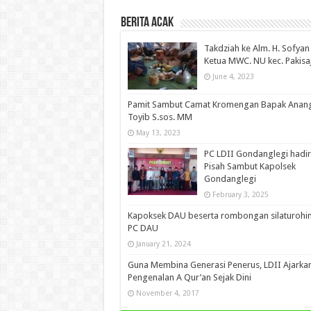
Berita Acak
Takdziah ke Alm. H. Sofyan
Ketua MWC. NU kec. Pakisaj
June 4, 2023
Pamit Sambut Camat Kromengan Bapak Anan
Toyib S.sos. MM
May 13, 2023
PC LDII Gondanglegi hadir
Pisah Sambut Kapolsek
Gondanglegi
February 3, 2025
Kapoksek DAU beserta rombongan silaturohi
PC DAU
January 21, 2024
Guna Membina Generasi Penerus, LDII Ajarka
Pengenalan A Qur’an Sejak Dini
November 4, 2017