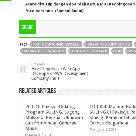
Acara ditutup dengan doa oleh Ketua MUI Kec Singosari A
foto bersama. (Samsul Anam)
Share
Tags
ACH. NOER JUNAIDI S.PD.M.SI
DRS.AHMAD SURYADI.M.AG
KETUA LDII PC SINGOSARI
KETUA MUI SINGOSARI
LDII
PC 
Previous
Hire Progressive Web App
Developers PWA Development
Company India
Related Articles
PC LDII Pakisaji Dukung
LDII Kab Malang Hadi
Program SULING, Sugeng
SULING di Pakisaji, P
Mulyono: Perkuat Ukhuwah
Sinergi Pemerintah d
dan Pembinaan Generasi
Ormas Keagamaan
Muda
August 7, 2026
August 7, 2026