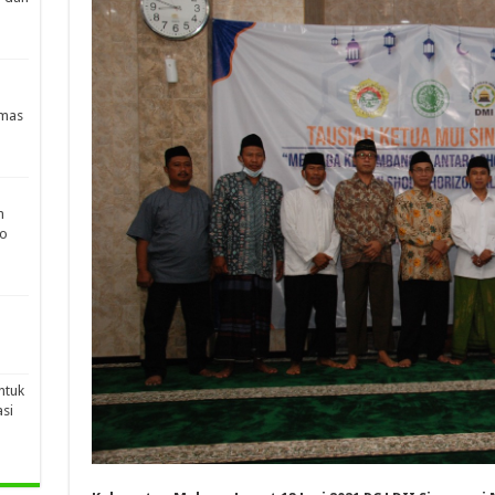
rmas
n
po
ntuk
si