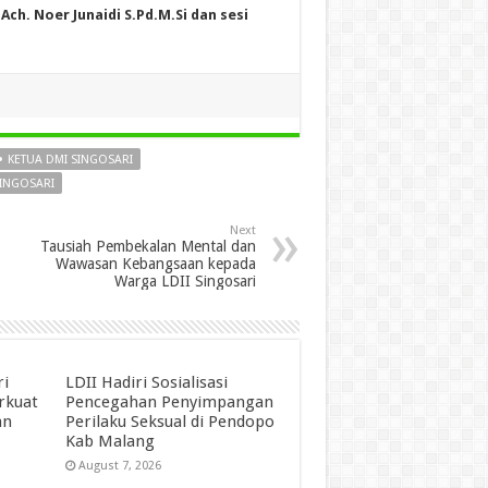
ch. Noer Junaidi S.Pd.M.Si dan sesi
KETUA DMI SINGOSARI
SINGOSARI
Next
Tausiah Pembekalan Mental dan
Wawasan Kebangsaan kepada
Warga LDII Singosari
ri
LDII Hadiri Sosialisasi
erkuat
Pencegahan Penyimpangan
an
Perilaku Seksual di Pendopo
Kab Malang
August 7, 2026