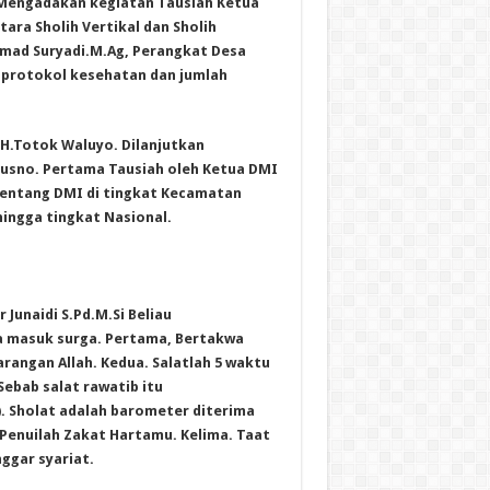
i Mengadakan kegiatan Tausiah Ketua
ra Sholih Vertikal dan Sholih
Ahmad Suryadi.M.Ag, Perangkat Desa
 protokol kesehatan dan jumlah
 H.Totok Waluyo. Dilanjutkan
Kusno. Pertama Tausiah oleh Ketua DMI
tentang DMI di tingkat Kecamatan
hingga tingkat Nasional.
 Junaidi S.Pd.M.Si Beliau
sa masuk surga. Pertama, Bertakwa
arangan Allah. Kedua. Salatlah 5 waktu
 Sebab salat rawatib itu
. Sholat adalah barometer diterima
Penuilah Zakat Hartamu. Kelima. Taat
gar syariat.