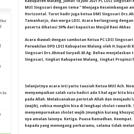
Kabupaten Malang, Jumat 18 Juni 2021 PC LDII Singosar
MUI Singosari dengan tema ” Menjaga Keseimbangan anta
Horizontal. Turut hadir juga ketua DMI Singosari Drs.
Tamanharjo, dan warga LDII. Acara berlangsung dengan
 Nur
i
peserta dibatasi 50% dari kapasitas Masjid Bani Abbas
Acara diawali dengan sambutan Ketua PC LDII Singosari
g
Perwakilan DPD LDII Kabupaten Malang oleh H.Supardi 
Singosari Drs.Ahmad Suryadi.M.Ag. Beliau menjelaskan 
Singosari, tingkat Kabupaten Malang, tingkat Propinsi 
i
Selanjutnya acara inti yaitu tausiah Ketua MUI Ach. Noer
menyampaikan salah satu hadist ada 5 hal agar kita bi
m ke
pada Allah. Melaksanakan perintah Allah dan menjauhi l
(wajib), sebisa mungkin bisa di lengkapi sholat rawatib.
menyempurnakan sholat wajib (mungkin kurang khusyu)
n
nya amalan lainnya. Ketiga. Puasa Ramadhan. Keempat. 
kepada yang memegang perkaramu, selama tidak melang