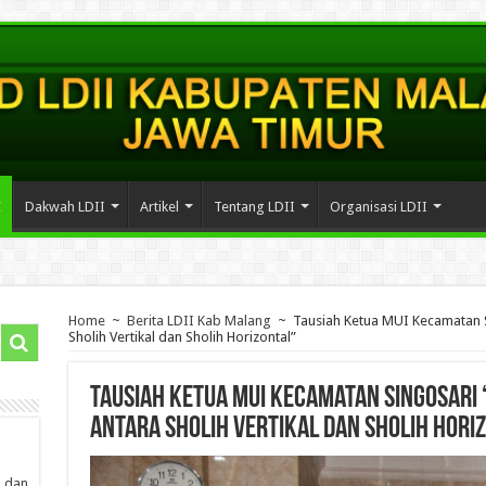
C
Dakwah LDII
Artikel
Tentang LDII
Organisasi LDII
Home
~
Berita LDII Kab Malang
~
Tausiah Ketua MUI Kecamatan 
Sholih Vertikal dan Sholih Horizontal”
Tausiah Ketua MUI Kecamatan Singosari
antara Sholih Vertikal dan Sholih Hori
 dan