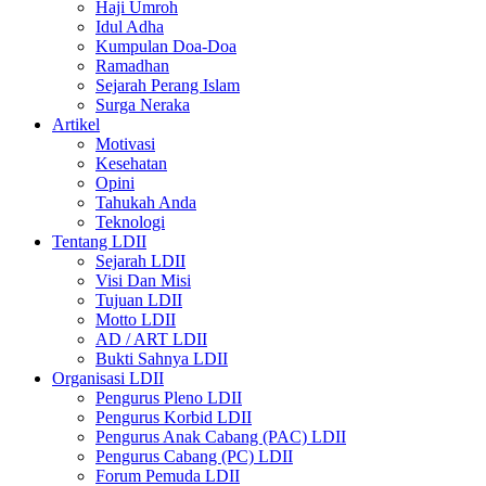
Haji Umroh
Idul Adha
Kumpulan Doa-Doa
Ramadhan
Sejarah Perang Islam
Surga Neraka
Artikel
Motivasi
Kesehatan
Opini
Tahukah Anda
Teknologi
Tentang LDII
Sejarah LDII
Visi Dan Misi
Tujuan LDII
Motto LDII
AD / ART LDII
Bukti Sahnya LDII
Organisasi LDII
Pengurus Pleno LDII
Pengurus Korbid LDII
Pengurus Anak Cabang (PAC) LDII
Pengurus Cabang (PC) LDII
Forum Pemuda LDII