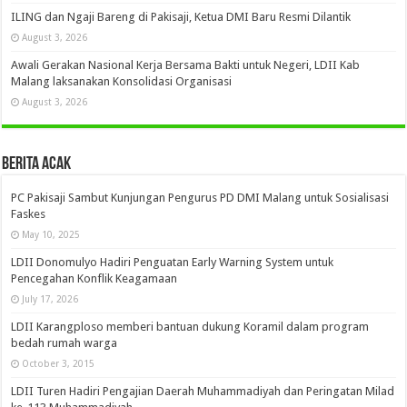
ILING dan Ngaji Bareng di Pakisaji, Ketua DMI Baru Resmi Dilantik
August 3, 2026
Awali Gerakan Nasional Kerja Bersama Bakti untuk Negeri, LDII Kab
Malang laksanakan Konsolidasi Organisasi
August 3, 2026
Berita Acak
PC Pakisaji Sambut Kunjungan Pengurus PD DMI Malang untuk Sosialisasi
Faskes
May 10, 2025
LDII Donomulyo Hadiri Penguatan Early Warning System untuk
Pencegahan Konflik Keagamaan
July 17, 2026
LDII Karangploso memberi bantuan dukung Koramil dalam program
bedah rumah warga
October 3, 2015
LDII Turen Hadiri Pengajian Daerah Muhammadiyah dan Peringatan Milad