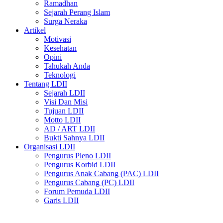
Ramadhan
Sejarah Perang Islam
Surga Neraka
Artikel
Motivasi
Kesehatan
Opini
Tahukah Anda
Teknologi
Tentang LDII
Sejarah LDII
Visi Dan Misi
Tujuan LDII
Motto LDII
AD / ART LDII
Bukti Sahnya LDII
Organisasi LDII
Pengurus Pleno LDII
Pengurus Korbid LDII
Pengurus Anak Cabang (PAC) LDII
Pengurus Cabang (PC) LDII
Forum Pemuda LDII
Garis LDII