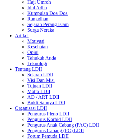
Haji Umroh
Idul Adha
Kumpulan Doa-Doa
Ramadhan
Sejarah Perang Islam
Surga Neraka
Artikel
Motivasi
Kesehatan
Opini
Tahukah Anda
Teknologi
Tentang LDII
Sejarah LDII
Visi Dan Misi
Tujuan LDII
Motto LDII
AD / ART LDII
Bukti Sahnya LDII
Organisasi LDII
Pengurus Pleno LDII
Pengurus Korbid LDII
Pengurus Anak Cabang (PAC) LDII
Pengurus Cabang (PC) LDII
Forum Pemuda LDII