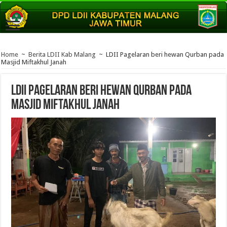
Home
~
Berita LDII Kab Malang
~
LDII Pagelaran beri hewan Qurban pada
Masjid Miftakhul Janah
LDII Pagelaran beri hewan Qurban pada
Masjid Miftakhul Janah