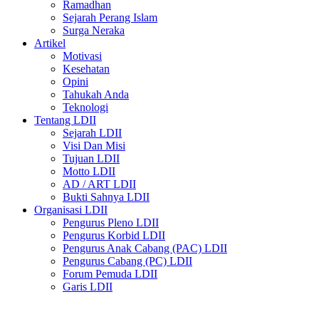
Ramadhan
Sejarah Perang Islam
Surga Neraka
Artikel
Motivasi
Kesehatan
Opini
Tahukah Anda
Teknologi
Tentang LDII
Sejarah LDII
Visi Dan Misi
Tujuan LDII
Motto LDII
AD / ART LDII
Bukti Sahnya LDII
Organisasi LDII
Pengurus Pleno LDII
Pengurus Korbid LDII
Pengurus Anak Cabang (PAC) LDII
Pengurus Cabang (PC) LDII
Forum Pemuda LDII
Garis LDII