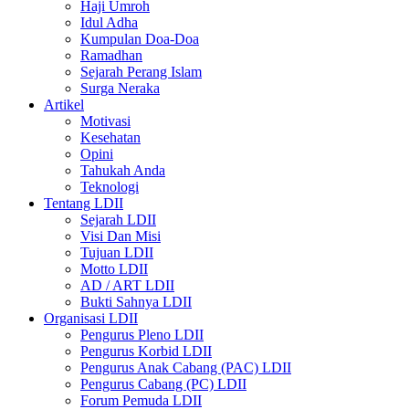
Haji Umroh
Idul Adha
Kumpulan Doa-Doa
Ramadhan
Sejarah Perang Islam
Surga Neraka
Artikel
Motivasi
Kesehatan
Opini
Tahukah Anda
Teknologi
Tentang LDII
Sejarah LDII
Visi Dan Misi
Tujuan LDII
Motto LDII
AD / ART LDII
Bukti Sahnya LDII
Organisasi LDII
Pengurus Pleno LDII
Pengurus Korbid LDII
Pengurus Anak Cabang (PAC) LDII
Pengurus Cabang (PC) LDII
Forum Pemuda LDII