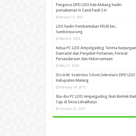
Pengurus DPD LDII Kab Malang hadiri
pemakaman H Zaed Paidi S.H
January 13, 2025
LDII hadiri Pembentukan FKUB kec.
Sumberpucung
March 8, 2024
Ketua PC LDII Ampelgading Terima Kunjunga
Danramil dan Penyuluh Pertanian, Pererat
Persaudaraan dan Kebersamaan
May 27, 2026
Drs.H.M. Soetrisno S.Kom,Sekretaris DPD LDII
Kabupaten Malang
February 24, 2015
Ibu-ibu PC LDII Ampelgading Ikuti Bimtek Bat
Cap di Desa Lebakharjo
October 23, 2025