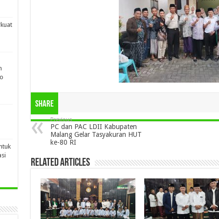
rkuat
n
po
Share
Previous
PC dan PAC LDII Kabupaten
Malang Gelar Tasyakuran HUT
ke-80 RI
ntuk
si
Related Articles