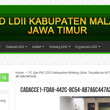
C
Dakwah LDII
Artikel
Tentang LDII
Organisasi LDII
Home
~
PC dan PAC LDII Kabupaten Malang Gelar Tasyakuran HUT
ab7a6c447a2b
cadacce1-fda8-442c-8c54-ab7a6c447a
geng