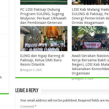
PC LDII Pakisaji Dukung
LDII Kab Malang Hadi
Program SULING, Sugeng
SULING di Pakisaji, P
Mulyono: Perkuat Ukhuwah
Sinergi Pemerintah d
dan Pembinaan Generasi
Ormas Keagamaan
Muda
August 7, 2026
August 7, 2026
n
ILING dan Ngaji Bareng di
Awali Gerakan Nasion
Pakisaji, Ketua DMI Baru
Kerja Bersama Bakti 
Resmi Dilantik
Negeri, LDII Kab Mal
laksanakan Konsolidas
August 3, 2026
Organisasi
ik
August 3, 2026
Leave a Reply
Your email address will not be published.
Required fields are 
Comment
*