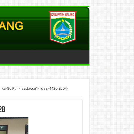
 ke-80 RI
~
cadacce1-fda8-442c-8c54-
2b