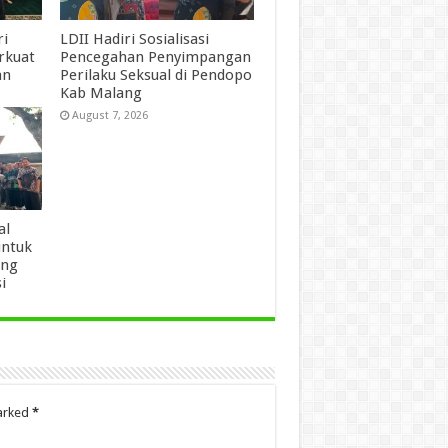
ri
LDII Hadiri Sosialisasi
erkuat
Pencegahan Penyimpangan
an
Perilaku Seksual di Pendopo
Kab Malang
August 7, 2026
al
untuk
ang
i
marked
*