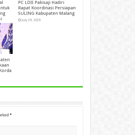
al
PC LDII Pakisaji Hadiri
untuk
Rapat Koordinasi Persiapan
ang
SULING Kabupaten Malang
i
July 29, 2026
paten
kaan
 Korda
marked
*