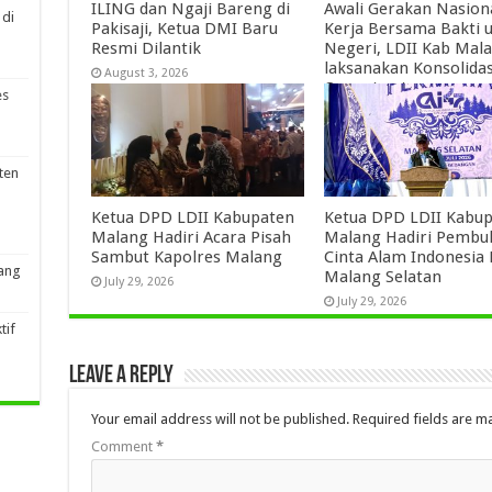
ILING dan Ngaji Bareng di
Awali Gerakan Nasion
 di
Pakisaji, Ketua DMI Baru
Kerja Bersama Bakti 
Resmi Dilantik
Negeri, LDII Kab Mal
laksanakan Konsolidas
August 3, 2026
Organisasi
es
August 3, 2026
ten
Ketua DPD LDII Kabupaten
Ketua DPD LDII Kabu
Malang Hadiri Acara Pisah
Malang Hadiri Pembu
Sambut Kapolres Malang
Cinta Alam Indonesia
ang
Malang Selatan
July 29, 2026
July 29, 2026
tif
Leave a Reply
Your email address will not be published.
Required fields are 
Comment
*