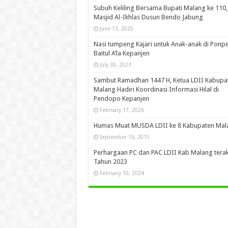
Subuh Keliling Bersama Bupati Malang ke 110,
Masjid Al-Ikhlas Dusun Bendo Jabung
June 13, 2025
Nasi tumpeng Kajari untuk Anak-anak di Ponp
Baitul A’la Kepanjen
July 30, 2023
Sambut Ramadhan 1447 H, Ketua LDII Kabupa
Malang Hadiri Koordinasi Informasi Hilal di
Pendopo Kepanjen
February 17, 2026
Humas Muat MUSDA LDII ke 8 Kabupaten Mal
September 16, 2015
Perhargaan PC dan PAC LDII Kab Malang terak
Tahun 2023
February 10, 2024