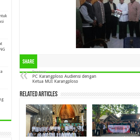
ntuk
si
at
ING
Share
ra
Previous
PC Karangploso Audiensi dengan
Ketua MUI Karangploso
Related Articles
ng