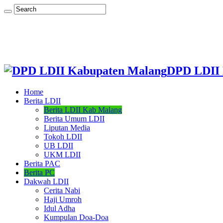
DPD LDII 
Home
Berita LDII
Berita LDII Kab Malang
Berita Umum LDII
Liputan Media
Tokoh LDII
UB LDII
UKM LDII
Berita PAC
Berita PC
Dakwah LDII
Cerita Nabi
Haji Umroh
Idul Adha
Kumpulan Doa-Doa