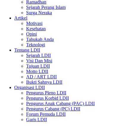
Ramadhan
Sejarah Perang Islam
Surga Neraka
Artikel
Motivasi
Kesehatan
Opini
Tahukah Anda
Teknologi
Tentang LDII
Sejarah LDII
Visi Dan Misi
Tujuan LDII
Motto LDII
AD / ART LDII
Bukti Sahnya LDII
Organisasi LDII
Pengurus Pleno LDII
Pengurus Korbid LDII
Pengurus Anak Cabang (PAC) LDII
Pengurus Cabang (PC) LDII
Forum Pemuda LDII
Garis LDII