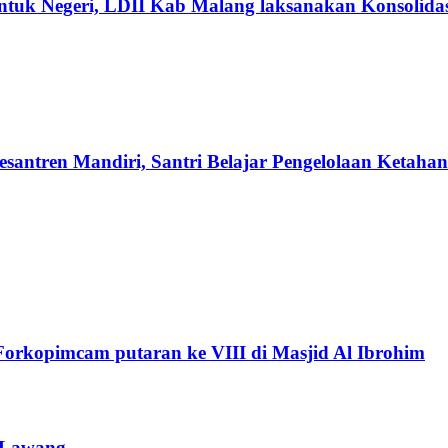
ntuk Negeri, LDII Kab Malang laksanakan Konsolidas
antren Mandiri, Santri Belajar Pengelolaan Ketah
Forkopimcam putaran ke VIII di Masjid Al Ibrohim
P Lawang