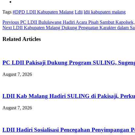
Tags
#DPD LDII Kabupaten Malang
Ldii
ldii kabupaten malang
Previous
PC LDII Bululawang Hadiri Acara Pisah Sambut Kapolsek,
Next
LDII Kabupaten Malang Dukung Penguatan Karakter dalam Safa
Related Articles
PC LDII Pakisaji Dukung Program SULING, Sugen
August 7, 2026
LDII Kab Malang Hadiri SULING di Pakisaji, Perk
August 7, 2026
LDII Hadiri Sosialisasi Pencegahan Penyimpangan 