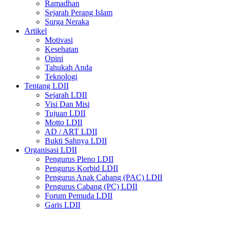
Ramadhan
Sejarah Perang Islam
Surga Neraka
Artikel
Motivasi
Kesehatan
Opini
Tahukah Anda
Teknologi
Tentang LDII
Sejarah LDII
Visi Dan Misi
Tujuan LDII
Motto LDII
AD / ART LDII
Bukti Sahnya LDII
Organisasi LDII
Pengurus Pleno LDII
Pengurus Korbid LDII
Pengurus Anak Cabang (PAC) LDII
Pengurus Cabang (PC) LDII
Forum Pemuda LDII
Garis LDII