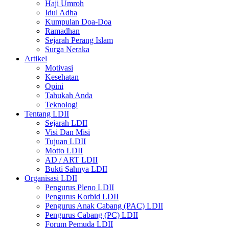
Haji Umroh
Idul Adha
Kumpulan Doa-Doa
Ramadhan
Sejarah Perang Islam
Surga Neraka
Artikel
Motivasi
Kesehatan
Opini
Tahukah Anda
Teknologi
Tentang LDII
Sejarah LDII
Visi Dan Misi
Tujuan LDII
Motto LDII
AD / ART LDII
Bukti Sahnya LDII
Organisasi LDII
Pengurus Pleno LDII
Pengurus Korbid LDII
Pengurus Anak Cabang (PAC) LDII
Pengurus Cabang (PC) LDII
Forum Pemuda LDII