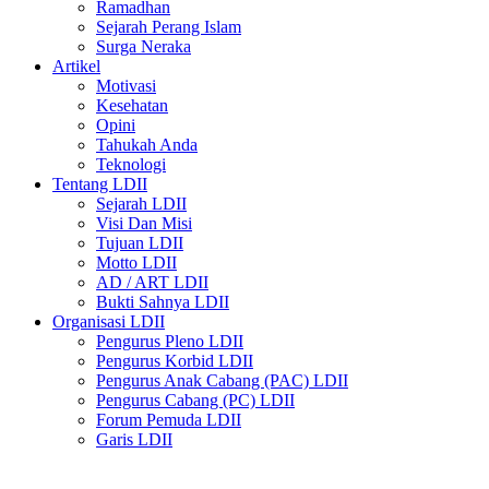
Ramadhan
Sejarah Perang Islam
Surga Neraka
Artikel
Motivasi
Kesehatan
Opini
Tahukah Anda
Teknologi
Tentang LDII
Sejarah LDII
Visi Dan Misi
Tujuan LDII
Motto LDII
AD / ART LDII
Bukti Sahnya LDII
Organisasi LDII
Pengurus Pleno LDII
Pengurus Korbid LDII
Pengurus Anak Cabang (PAC) LDII
Pengurus Cabang (PC) LDII
Forum Pemuda LDII
Garis LDII