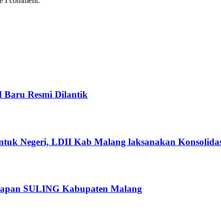
me I comment.
I Baru Resmi Dilantik
ntuk Negeri, LDII Kab Malang laksanakan Konsolidas
rsiapan SULING Kabupaten Malang