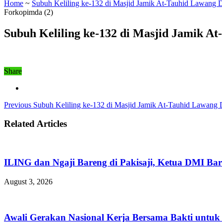
Home
~
Subuh Keliling ke-132 di Masjid Jamik At-Tauhid Lawang 
Forkopimda (2)
Subuh Keliling ke-132 di Masjid Jamik A
Share
Previous
Subuh Keliling ke-132 di Masjid Jamik At-Tauhid Lawang 
Related Articles
ILING dan Ngaji Bareng di Pakisaji, Ketua DMI Bar
August 3, 2026
Awali Gerakan Nasional Kerja Bersama Bakti untuk 