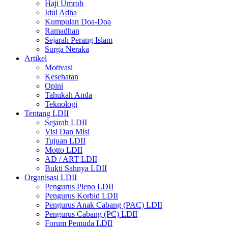
Haji Umroh
Idul Adha
Kumpulan Doa-Doa
Ramadhan
Sejarah Perang Islam
Surga Neraka
Artikel
Motivasi
Kesehatan
Opini
Tahukah Anda
Teknologi
Tentang LDII
Sejarah LDII
Visi Dan Misi
Tujuan LDII
Motto LDII
AD / ART LDII
Bukti Sahnya LDII
Organisasi LDII
Pengurus Pleno LDII
Pengurus Korbid LDII
Pengurus Anak Cabang (PAC) LDII
Pengurus Cabang (PC) LDII
Forum Pemuda LDII