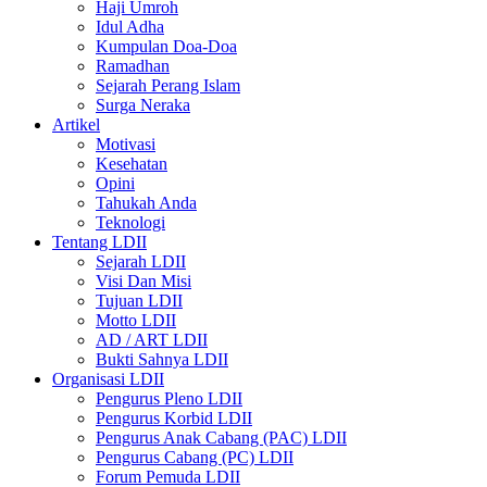
Haji Umroh
Idul Adha
Kumpulan Doa-Doa
Ramadhan
Sejarah Perang Islam
Surga Neraka
Artikel
Motivasi
Kesehatan
Opini
Tahukah Anda
Teknologi
Tentang LDII
Sejarah LDII
Visi Dan Misi
Tujuan LDII
Motto LDII
AD / ART LDII
Bukti Sahnya LDII
Organisasi LDII
Pengurus Pleno LDII
Pengurus Korbid LDII
Pengurus Anak Cabang (PAC) LDII
Pengurus Cabang (PC) LDII
Forum Pemuda LDII