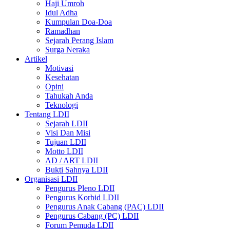
Haji Umroh
Idul Adha
Kumpulan Doa-Doa
Ramadhan
Sejarah Perang Islam
Surga Neraka
Artikel
Motivasi
Kesehatan
Opini
Tahukah Anda
Teknologi
Tentang LDII
Sejarah LDII
Visi Dan Misi
Tujuan LDII
Motto LDII
AD / ART LDII
Bukti Sahnya LDII
Organisasi LDII
Pengurus Pleno LDII
Pengurus Korbid LDII
Pengurus Anak Cabang (PAC) LDII
Pengurus Cabang (PC) LDII
Forum Pemuda LDII