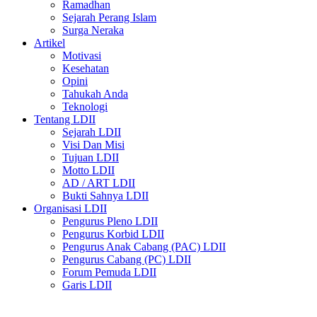
Ramadhan
Sejarah Perang Islam
Surga Neraka
Artikel
Motivasi
Kesehatan
Opini
Tahukah Anda
Teknologi
Tentang LDII
Sejarah LDII
Visi Dan Misi
Tujuan LDII
Motto LDII
AD / ART LDII
Bukti Sahnya LDII
Organisasi LDII
Pengurus Pleno LDII
Pengurus Korbid LDII
Pengurus Anak Cabang (PAC) LDII
Pengurus Cabang (PC) LDII
Forum Pemuda LDII
Garis LDII