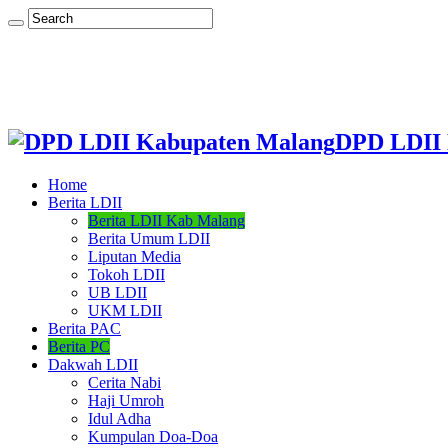
DPD LDII 
Home
Berita LDII
Berita LDII Kab Malang
Berita Umum LDII
Liputan Media
Tokoh LDII
UB LDII
UKM LDII
Berita PAC
Berita PC
Dakwah LDII
Cerita Nabi
Haji Umroh
Idul Adha
Kumpulan Doa-Doa