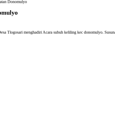
matan Donomulyo
omulyo
 Tlogosari menghadiri Acara subuh keliling kec donomulyo. Susuna