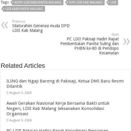
Tags
#DPD LDII KABUPATEN MALANG
DPD LDII KAB MALANG
LDII
LDII KABUPATEN MALANG
Previous
Silaturahim Generasi muda DPD
LDII Kab Malang
Next
PC LDII Pakisaji Hadiri Rapat
Pembentukan Panitia Suling dan
PHBN ke-80 di Pendopo
Kecamatan
Related Articles
ILING dan Ngaji Bareng di Pakisaji, Ketua DMI Baru Resmi
Dilantik
August 3, 2026
Awali Gerakan Nasional Kerja Bersama Bakti untuk
Negeri, LDII Kab Malang laksanakan Konsolidasi
Organisasi
August 3, 2026
PC LDII Pakisaji Hadiri Rapat Koordinasi Persiapan