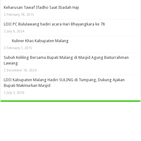
Keharusan Tawaf Ifadho Saat Ibadah Haji
February 18, 2015
LDII PC Bululawang hadiri acara Hari Bhayangkara ke 78
July 6, 2024
Kuliner Khas Kabupaten Malang
February 7, 2015
Subuh Keliling Bersama Bupati Malang di Masjid Agung Baiturrahman
Lawang
December 10, 2024
LDII Kabupaten Malang Hadiri SULING di Tumpang, Dukung Ajakan
Bupati Makmurkan Masjid
July 3, 2026