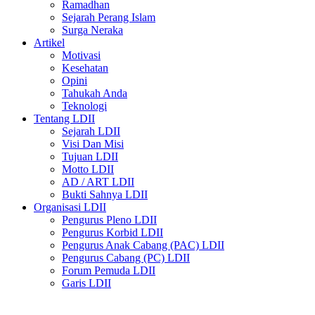
Ramadhan
Sejarah Perang Islam
Surga Neraka
Artikel
Motivasi
Kesehatan
Opini
Tahukah Anda
Teknologi
Tentang LDII
Sejarah LDII
Visi Dan Misi
Tujuan LDII
Motto LDII
AD / ART LDII
Bukti Sahnya LDII
Organisasi LDII
Pengurus Pleno LDII
Pengurus Korbid LDII
Pengurus Anak Cabang (PAC) LDII
Pengurus Cabang (PC) LDII
Forum Pemuda LDII
Garis LDII