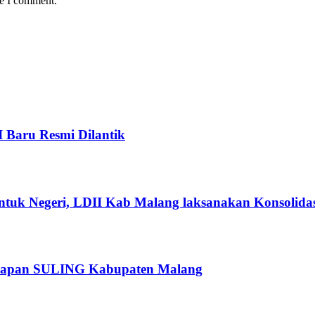
me I comment.
I Baru Resmi Dilantik
ntuk Negeri, LDII Kab Malang laksanakan Konsolidas
rsiapan SULING Kabupaten Malang