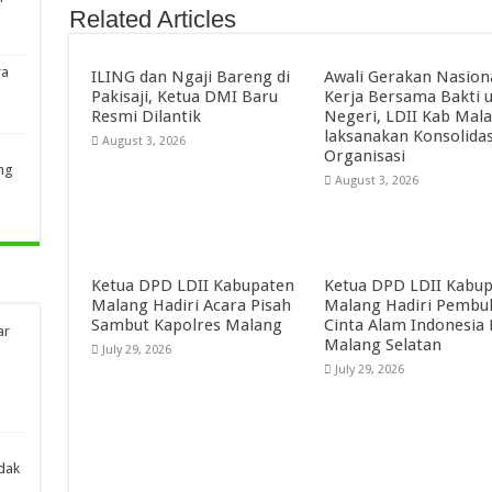
Related Articles
ra
ILING dan Ngaji Bareng di
Awali Gerakan Nasion
Pakisaji, Ketua DMI Baru
Kerja Bersama Bakti 
Resmi Dilantik
Negeri, LDII Kab Mal
laksanakan Konsolidas
August 3, 2026
Organisasi
ng
August 3, 2026
Ketua DPD LDII Kabupaten
Ketua DPD LDII Kabu
Malang Hadiri Acara Pisah
Malang Hadiri Pembu
Sambut Kapolres Malang
Cinta Alam Indonesia
ar
Malang Selatan
July 29, 2026
July 29, 2026
dak