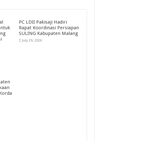
al
PC LDII Pakisaji Hadiri
untuk
Rapat Koordinasi Persiapan
ang
SULING Kabupaten Malang
i
July 29, 2026
paten
kaan
 Korda