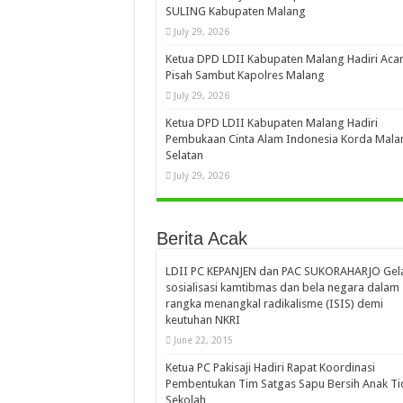
SULING Kabupaten Malang
July 29, 2026
Ketua DPD LDII Kabupaten Malang Hadiri Aca
Pisah Sambut Kapolres Malang
July 29, 2026
Ketua DPD LDII Kabupaten Malang Hadiri
Pembukaan Cinta Alam Indonesia Korda Mala
Selatan
July 29, 2026
Berita Acak
LDII PC KEPANJEN dan PAC SUKORAHARJO Gel
sosialisasi kamtibmas dan bela negara dalam
rangka menangkal radikalisme (ISIS) demi
keutuhan NKRI
June 22, 2015
Ketua PC Pakisaji Hadiri Rapat Koordinasi
Pembentukan Tim Satgas Sapu Bersih Anak Ti
Sekolah