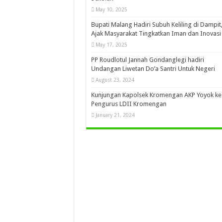
May 10, 2025
Bupati Malang Hadiri Subuh Keliling di Dampit
Ajak Masyarakat Tingkatkan Iman dan Inovasi
May 17, 2025
PP Roudlotul Jannah Gondanglegi hadiri
Undangan Liwetan Do’a Santri Untuk Negeri
August 23, 2024
Kunjungan Kapolsek Kromengan AKP Yoyok ke
Pengurus LDII Kromengan
January 21, 2024