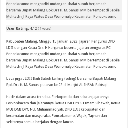
Poncokusumo menghadiri undangan shalat subuh berjamaah
bersama Bupati Malang Bpk Drs H. M. Sanusi MM bertempat di Sabilal
Muhtadin Jl Raya Wates Desa Wonomulyo Kecamatan Poncokusumo
User Rating:
4.12
(
1
votes)
Kabupaten Malang, Minggu 15 Januari 2023. Jajaran Pengurus DPD
LDII
dengan Ketua Drs. H Harijanto beserta Jajaran pengurus PC
Poncokusumo menghadiri undangan shalat subuh berjamaah
bersama
Bupati Malang
Bpk Drs H. M. Sanusi MM bertempat di Sabilal
Muhtadin Jl Raya Wates Desa Wonomulyo Kecamatan Poncokusumo
baca juga :
LDII Ikuti Subuh keliling (suling) bersama Bupati Malang
Bpk Drs H. M. Sanusi putaran ke 23 di Masjid AL IHSAN Pakisaji
Hadir dalam acara tersebut
Forkopimda dan seluruh jajarannya
.
Forkopimcam dan jajarannya, ketua
DMI
Drs KH Imam Sibaweh, Ketua
MUI.DMI.DPC NU. Muhammadiyah.
DPD LDII kabupaten
dan
kecamatan dan masyarakat Poncokusumo, Wajak, Tajinan dan
sekitarnya semua berjalan dengan lancar.