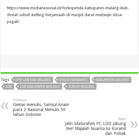
https://www.medianasional.id/forkopimda-kabupaten-malang-ikuti-
sholat-subuh-keliling-berjamaah-di-masjid-darul-muttaqin-desa-
pagak/
Tags
DPD LDII KAB MALANG
DRS.H.HARIJANTO
KABUPATEN MALANG
LDII
LDII KABUPATEN MALANG
SUBUH KELILING
Previous
Gemar menulis, Samsul Anam
juara 2 Nasional Menulis 50
tahun Indomie
Next
Jalin Silaturahim PC LDII Jabung
Beri Majalah Nuansa ke Koramil
dan Polsek