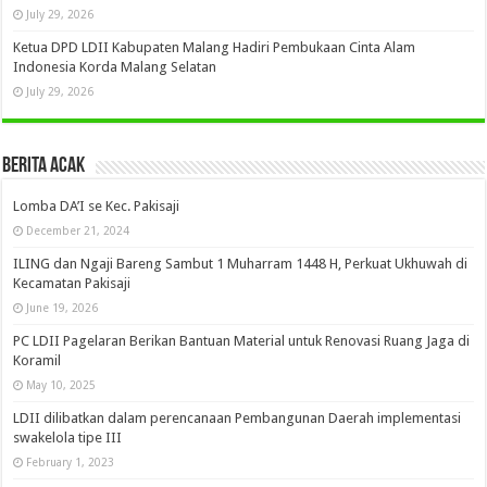
July 29, 2026
Ketua DPD LDII Kabupaten Malang Hadiri Pembukaan Cinta Alam
Indonesia Korda Malang Selatan
July 29, 2026
Berita Acak
Lomba DA’I se Kec. Pakisaji
December 21, 2024
ILING dan Ngaji Bareng Sambut 1 Muharram 1448 H, Perkuat Ukhuwah di
Kecamatan Pakisaji
June 19, 2026
PC LDII Pagelaran Berikan Bantuan Material untuk Renovasi Ruang Jaga di
Koramil
May 10, 2025
LDII dilibatkan dalam perencanaan Pembangunan Daerah implementasi
swakelola tipe III
February 1, 2023