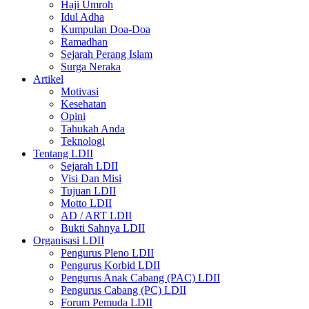
Haji Umroh
Idul Adha
Kumpulan Doa-Doa
Ramadhan
Sejarah Perang Islam
Surga Neraka
Artikel
Motivasi
Kesehatan
Opini
Tahukah Anda
Teknologi
Tentang LDII
Sejarah LDII
Visi Dan Misi
Tujuan LDII
Motto LDII
AD / ART LDII
Bukti Sahnya LDII
Organisasi LDII
Pengurus Pleno LDII
Pengurus Korbid LDII
Pengurus Anak Cabang (PAC) LDII
Pengurus Cabang (PC) LDII
Forum Pemuda LDII