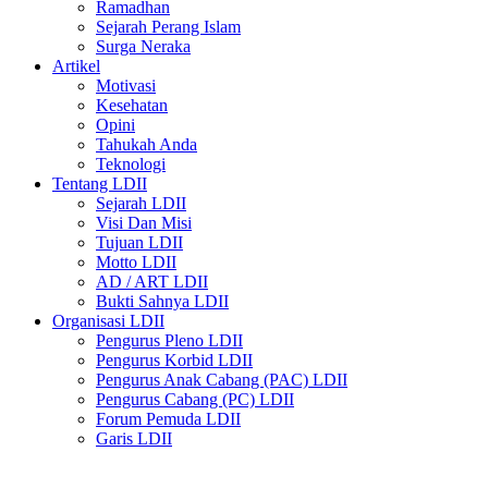
Ramadhan
Sejarah Perang Islam
Surga Neraka
Artikel
Motivasi
Kesehatan
Opini
Tahukah Anda
Teknologi
Tentang LDII
Sejarah LDII
Visi Dan Misi
Tujuan LDII
Motto LDII
AD / ART LDII
Bukti Sahnya LDII
Organisasi LDII
Pengurus Pleno LDII
Pengurus Korbid LDII
Pengurus Anak Cabang (PAC) LDII
Pengurus Cabang (PC) LDII
Forum Pemuda LDII
Garis LDII