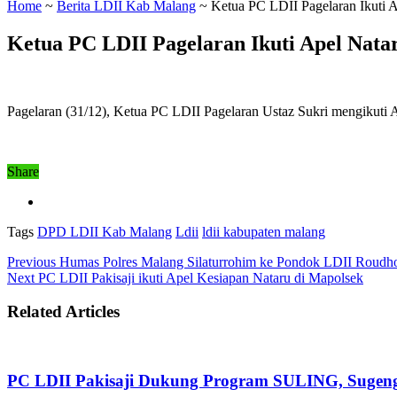
Home
~
Berita LDII Kab Malang
~
Ketua PC LDII Pagelaran Ikuti 
Ketua PC LDII Pagelaran Ikuti Apel Nata
Pagelaran (31/12), Ketua PC LDII Pagelaran Ustaz Sukri mengikuti
Share
Tags
DPD LDII Kab Malang
Ldii
ldii kabupaten malang
Previous
Humas Polres Malang Silaturrohim ke Pondok LDII Roudh
Next
PC LDII Pakisaji ikuti Apel Kesiapan Nataru di Mapolsek
Related Articles
PC LDII Pakisaji Dukung Program SULING, Sugen