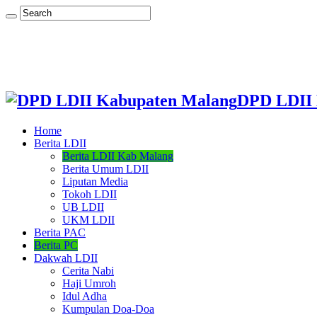
DPD LDII 
Home
Berita LDII
Berita LDII Kab Malang
Berita Umum LDII
Liputan Media
Tokoh LDII
UB LDII
UKM LDII
Berita PAC
Berita PC
Dakwah LDII
Cerita Nabi
Haji Umroh
Idul Adha
Kumpulan Doa-Doa