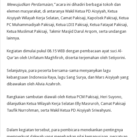
Mewujudkan Perdamaian,”
acara ini dihadiri berbagai tokoh dan
elemen masyarakat, di antaranya Wakil Ketua PD Aisyiyah, Ketua
Aisyiyah Wilayah Kerja Selatan, Camat Pakisaji, Kapolsek Pakisaji, Ketua
PC Muhammadiyah Pakisaji, Ketua LDII Pakisaji, Ketua Fatayat Pakisaji,
Ketua Muslimat Pakisaji, Takmir Masjid Darul Arqom, serta undangan
lainnya.
Kegiatan dimulai pukul 08.15 WIB dengan pembacaan ayat suci Al-
Qur’an oleh Urifatum Maghfiroh, disertai terjemahan oleh Setiyorini.
Selanjutnya, para peserta bersama-sama menyanyikan lagu
kebangsaan Indonesia Raya, lagu Sang Surya, dan Mars Aisyiyah yang
dibawakan oleh Alivia Azahroh.
Rangkaian sambutan diawali oleh Ketua PCM Pakisaji, Heri Suyono,
dilanjutkan Ketua Wilayah Kerja Selatan Elly Masruroh, Camat Pakisaji
Taufik Nurrohman, serta Wakil Ketua PD Aisyiyah Sriwahyuni.
Dalam kegiatan tersebut, para pembicara menekankan pentingnya
memperkuat dakwah yang menebarkan nilai kemanusiaan, persatuan,