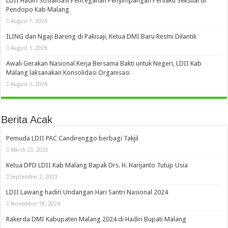
LDII Hadiri Sosialisasi Pencegahan Penyimpangan Perilaku Seksual di
Pendopo Kab Malang
August 7, 2026
ILING dan Ngaji Bareng di Pakisaji, Ketua DMI Baru Resmi Dilantik
August 3, 2026
Awali Gerakan Nasional Kerja Bersama Bakti untuk Negeri, LDII Kab
Malang laksanakan Konsolidasi Organisasi
August 3, 2026
Berita Acak
Pemuda LDII PAC Candirenggo berbagi Takjil
March 23, 2025
Ketua DPD LDII Kab Malang Bapak Drs. H. Harijanto Tutup Usia
September 2, 2023
LDII Lawang hadiri Undangan Hari Santri Nasional 2024
November 18, 2024
Rakerda DMI Kabupaten Malang 2024 di Hadiri Bupati Malang