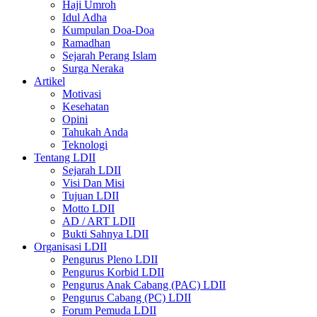
Haji Umroh
Idul Adha
Kumpulan Doa-Doa
Ramadhan
Sejarah Perang Islam
Surga Neraka
Artikel
Motivasi
Kesehatan
Opini
Tahukah Anda
Teknologi
Tentang LDII
Sejarah LDII
Visi Dan Misi
Tujuan LDII
Motto LDII
AD / ART LDII
Bukti Sahnya LDII
Organisasi LDII
Pengurus Pleno LDII
Pengurus Korbid LDII
Pengurus Anak Cabang (PAC) LDII
Pengurus Cabang (PC) LDII
Forum Pemuda LDII