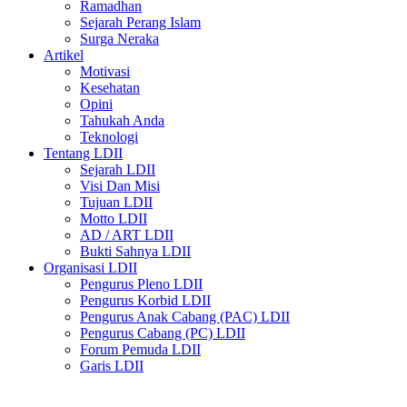
Ramadhan
Sejarah Perang Islam
Surga Neraka
Artikel
Motivasi
Kesehatan
Opini
Tahukah Anda
Teknologi
Tentang LDII
Sejarah LDII
Visi Dan Misi
Tujuan LDII
Motto LDII
AD / ART LDII
Bukti Sahnya LDII
Organisasi LDII
Pengurus Pleno LDII
Pengurus Korbid LDII
Pengurus Anak Cabang (PAC) LDII
Pengurus Cabang (PC) LDII
Forum Pemuda LDII
Garis LDII