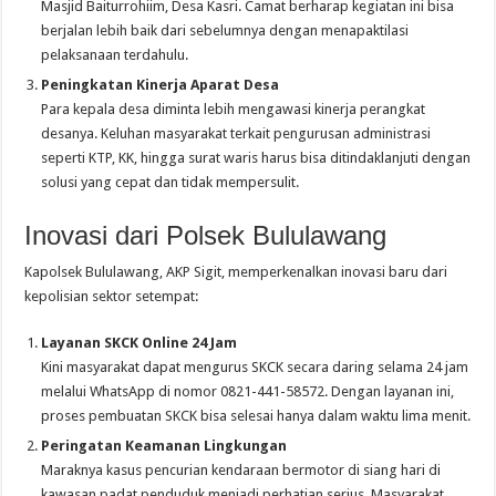
Masjid Baiturrohiim, Desa Kasri. Camat berharap kegiatan ini bisa
berjalan lebih baik dari sebelumnya dengan menapaktilasi
pelaksanaan terdahulu.
Peningkatan Kinerja Aparat Desa
Para kepala desa diminta lebih mengawasi kinerja perangkat
desanya. Keluhan masyarakat terkait pengurusan administrasi
seperti KTP, KK, hingga surat waris harus bisa ditindaklanjuti dengan
solusi yang cepat dan tidak mempersulit.
Inovasi dari Polsek Bululawang
Kapolsek Bululawang, AKP Sigit, memperkenalkan inovasi baru dari
kepolisian sektor setempat:
Layanan SKCK Online 24 Jam
Kini masyarakat dapat mengurus SKCK secara daring selama 24 jam
melalui WhatsApp di nomor 0821-441-58572. Dengan layanan ini,
proses pembuatan SKCK bisa selesai hanya dalam waktu lima menit.
Peringatan Keamanan Lingkungan
Maraknya kasus pencurian kendaraan bermotor di siang hari di
kawasan padat penduduk menjadi perhatian serius. Masyarakat