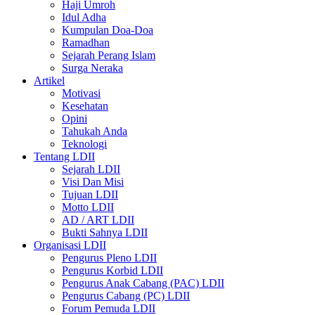
Haji Umroh
Idul Adha
Kumpulan Doa-Doa
Ramadhan
Sejarah Perang Islam
Surga Neraka
Artikel
Motivasi
Kesehatan
Opini
Tahukah Anda
Teknologi
Tentang LDII
Sejarah LDII
Visi Dan Misi
Tujuan LDII
Motto LDII
AD / ART LDII
Bukti Sahnya LDII
Organisasi LDII
Pengurus Pleno LDII
Pengurus Korbid LDII
Pengurus Anak Cabang (PAC) LDII
Pengurus Cabang (PC) LDII
Forum Pemuda LDII