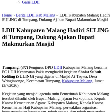
Garis LDII
Home
~
Berita LDII Kab Malang
~
LDII Kabupaten Malang Hadiri
SULING di Tumpang, Dukung Ajakan Bupati Makmurkan Masjid
LDII Kabupaten Malang Hadiri SULING
di Tumpang, Dukung Ajakan Bupati
Makmurkan Masjid
Tumpang, (3/7)
Pengurus DPD
LDII
Kabupaten Malang bersama
PC LDII Kecamatan Pakis menghadiri kegiatan
Sholat Subuh
Keliling (SULING)
yang digelar di Masjid At-Taqwa, Desa
Wringinsongo, Kecamatan Tumpang,
Kabupaten Malang
, Jumat
(3/7/2026).
Kegiatan yang menjadi agenda rutin Pemerintah Kabupaten Malang
tersebut dihadiri oleh Bupati Malang, jajaran Forkopimda, Kepala
Kantor Kementerian Agama Kabupaten Malang, Kepala Kantor
Kementerian Haji Kabupaten Malang, perwakilan organisasi
kemasyarakatan keagamaan, tokoh agama, dan tokoh masyarakat.