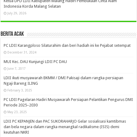
Ketua DPD LDII Kabupaten Malang Hadiri Pembukaan Cinta Alam
Indonesia Korda Malang Selatan
July 29, 2026
Berita Acak
PC LDII Karangploso Silaturahim dan beri hadiah ini ke Pejabat setempat
December 31, 2024
MUI Kec. DAU Kunjungi LDII PC DAU
June 7, 2017
LDII ikuti musyawarah BKMM / DMI Pakisaji dalam rangka persiapan
Ngaji Bareng ILING
February 3, 2025
PC LDII Pagelaran Hadiri Musyawarah Persiapan Pelantikan Pengurus DMI
Periode 2025–2030
May 23, 2025
LDII PC KEPANJEN dan PAC SUKORAHARJO Gelar sosialisasi kamtibmas
dan bela negara dalam rangka menangkal radikalisme (ISIS) demi
keutuhan NKRI