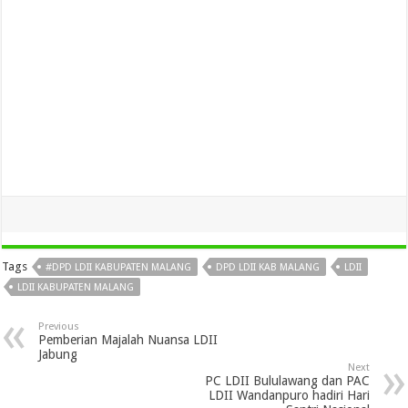
Tags
#DPD LDII KABUPATEN MALANG
DPD LDII KAB MALANG
LDII
LDII KABUPATEN MALANG
Previous
Pemberian Majalah Nuansa LDII
Jabung
Next
PC LDII Bululawang dan PAC
LDII Wandanpuro hadiri Hari