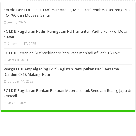
Korbid DPP LDII Dr. H. Dwi Pramono Lc, M.S.I. Beri Pembekalan Pengurus
PC-PAC dan Motivasi Santri
June 5, 2026
PC LDII Pagelaran Hadiri Peringatan HUT Infanteri Yudha ke-77 di Desa
Suwaru
December 17, 2025
PC LDII Kepanjen ikuti Webinar “Kiat sukses menjadi afiliatir TikTok”
March 8, 2024
Warga LDII Ampelgading Ikuti Kegiatan Pemupukan Padi Bersama
Dandim 0818 Malang-Batu
October 14, 2025
PC LDII Pagelaran Berikan Bantuan Material untuk Renovasi Ruang Jaga di
Koramil
May 10, 2025