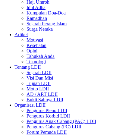
Haji Umroh
Idul Adha
Kumpulan Doa-Doa
Ramadhan
Sejarah Perang Islam
Surga Neraka
Artikel
Motivasi
Kesehatan
Opini
Tahukah Anda
Teknologi
Tentang LDII
Sejarah LDII
Visi Dan Misi
Tujuan LDII
Motto LDII
AD / ART LDII
Bukti Sahnya LDII
Organisasi LDII
Pengurus Pleno LDII
Pengurus Korbid LDII
Pengurus Anak Cabang (PAC) LDII
Pengurus Cabang (PC) LDII
Forum Pemuda LDII