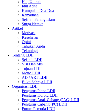
Haji Umroh
Idul Adha
Kumpulan Doa-Doa
Ramadhan
Sejarah Perang Islam
Surga Neraka
Artikel
Motivasi
Kesehatan
Opini
Tahukah Anda
Teknologi
Tentang LDII
Sejarah LDII
Visi Dan Misi
Tujuan LDII
Motto LDII
AD / ART LDII
Bukti Sahnya LDII
Organisasi LDII
Pengurus Pleno LDII
Pengurus Korbid LDII
Pengurus Anak Cabang (PAC) LDII
Pengurus Cabang (PC) LDII
Forum Pemuda LDII