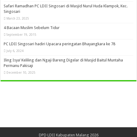
Safari Ramadhan PC LDII Singosari di Masjid Nurul Huda Klampok, Kec.
Singosari
March 23, 2025
4 Bacaan Muslim Sebelum Tidur
September 19, 2015
PC LDII Singosari hadiri Upacara peringatan Bhayangkara ke 78
July 6, 2024
Iling Isya’ Keliling dan Ngaji Bareng Digelar di Masjid Baitul Muntaha
Permanu Pakisaji
December 10, 2025
DPD LDII Kabupaten Malang 2026