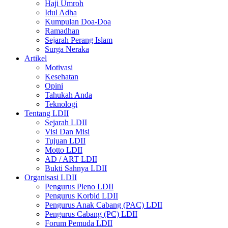
Haji Umroh
Idul Adha
Kumpulan Doa-Doa
Ramadhan
Sejarah Perang Islam
Surga Neraka
Artikel
Motivasi
Kesehatan
Opini
Tahukah Anda
Teknologi
Tentang LDII
Sejarah LDII
Visi Dan Misi
Tujuan LDII
Motto LDII
AD / ART LDII
Bukti Sahnya LDII
Organisasi LDII
Pengurus Pleno LDII
Pengurus Korbid LDII
Pengurus Anak Cabang (PAC) LDII
Pengurus Cabang (PC) LDII
Forum Pemuda LDII