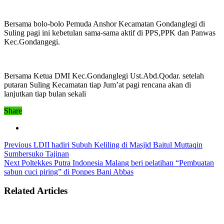
Bersama bolo-bolo Pemuda Anshor Kecamatan Gondanglegi di
Suling pagi ini kebetulan sama-sama aktif di PPS,PPK dan Panwas
Kec.Gondangegi.
Bersama Ketua DMI Kec.Gondanglegi Ust.Abd.Qodar. setelah
putaran Suling Kecamatan tiap Jum’at pagi rencana akan di
lanjutkan tiap bulan sekali
Share
Previous
LDII hadiri Subuh Keliling di Masjid Baitul Muttaqin
Sumbersuko Tajinan
Next
Poltekkes Putra Indonesia Malang beri pelatihan “Pembuatan
sabun cuci piring” di Ponpes Bani Abbas
Related Articles